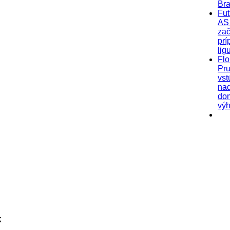
Bra
Fut
AS 
zač
prí
lig
Flo
Pr
vst
na
do
výh
k