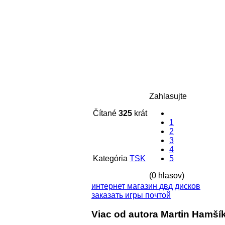
Zahlasujte
Čítané
325
krát
1
2
3
4
Kategória
TSK
5
(0 hlasov)
интернет магазин двд дисков
заказать игры почтой
Viac od autora Martin Hamší