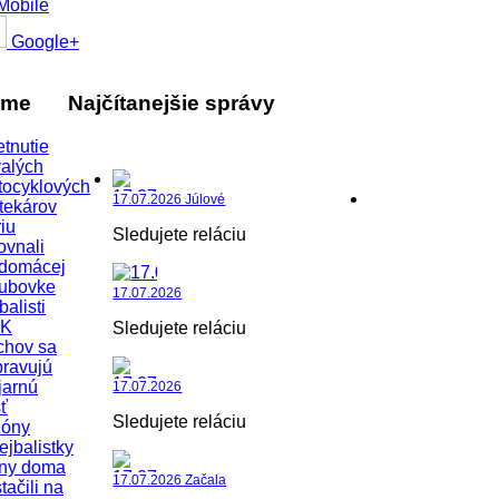
Mobile
Google+
áme
Najčítanejšie správy
etnutie
alých
tocyklových
17.07.2026 Júlové
tekárov
iu
Sledujete reláciu
ovnali
 domácej
lubovke
17.07.2026
balisti
K
Sledujete reláciu
chov sa
pravujú
jarnú
17.07.2026
ť
Sledujete reláciu
zóny
ejbalistky
iny doma
17.07.2026 Začala
tačili na