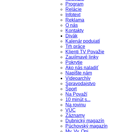
Program
Relácie
Infotext
Reklama
O nás
Kontakty
Divák
Kalenár podujatí
Trh práce
Klienti TV Považie
Zaujímavé linky
Pokrytie
Ako nás naladiť
Napíšte nám
Videoarchív
Spravodajstvo
Šport
Na Považí
10 minút s...
Na rovinu
VÚC
Záznamy
Dubnický magazín
Púchovský magazín
My, Vy, Oni