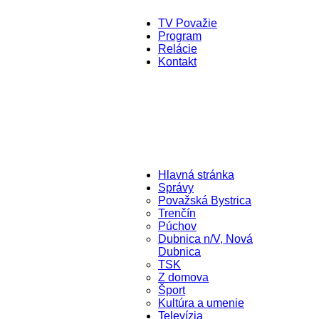
TV Považie
Program
Relácie
Kontakt
Hlavná stránka
Správy
Považská Bystrica
Trenčín
Púchov
Dubnica n/V, Nová
Dubnica
TSK
Z domova
Šport
Kultúra a umenie
Televízia