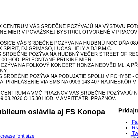
X CENTRUM VÁS SRDEČNE POZÝVAJÚ NA VÝSTAVU FOTOG
 KINE MIER V POVAŽSKEJ BYSTRICI. OTVORENÉ V PRACOV
ICE VÁS SRDEČNE POZÝVA NA HUDBNÚ NOC DŇA 08.08.
SPIRIT, DJ GRIMASO, LUCAS HELY A DJ P.M.C.
S SRDEČNE POZÝVA NA HUDBNÝ VEČER STREET OF REG
9.00 HOD. PRI FONTÁNE PRI KINE MIER.
ÝVA NA FOLKOVÝ KONCERT HONZA NEDVĚD ML. A PŘÍBU
NÝ.
SRDEČNE POZÝVA NA PODUJATIE SPOLU V POHYBE - CV
INA. PRIHLÁSENIE VIA SMS NA 0903 143 407 NAJNESKÔR V
X CENTRUM A VMČ PRAZNOV VÁS SRDEČNE POZÝVAJÚ N
08.2026 O 15.30 HOD. V AMFITEÁTRI PRAZNOV.
Pridaj
ubileum oslávila aj FS Konopa
Fa
Rs
Tw