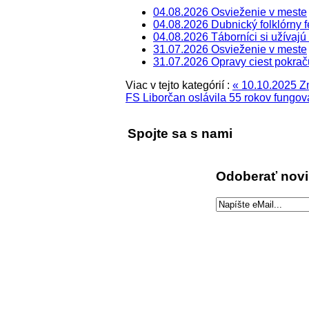
04.08.2026 Osvieženie v meste
04.08.2026 Dubnický folklórny fe
04.08.2026 Táborníci si užívajú 
31.07.2026 Osvieženie v meste
31.07.2026 Opravy ciest pokrač
Viac v tejto kategórií :
« 10.10.2025 Zm
FS Liborčan oslávila 55 rokov fungov
Spojte sa s nami
Odoberať nov