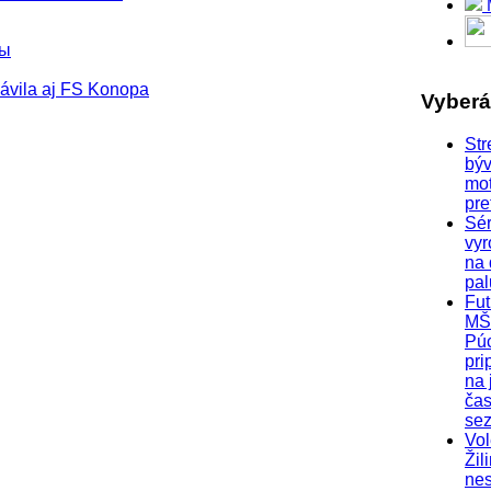
ры
Vyber
Str
býv
mo
pre
Sér
vyr
na
pa
Fut
MŠ
Pú
pri
na 
čas
se
Vol
Žil
nes