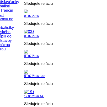
tislavčanky
Sledujete reláciu
balisti
Trenčín
ali
03.07.2026
pravu na
u
Sledujete reláciu
rbalistky
uského
úpili do
03.07.2026
dstavby
Sledujete reláciu
mácou
rou
03.07.2026
Sledujete reláciu
03.07.2026 SK8
Sledujete reláciu
19.06.2026 44.
Sledujete reláciu