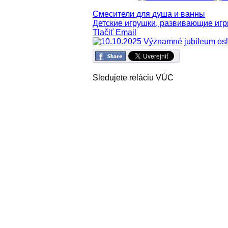
Смесители для душа и ванны
Детские игрушки, развивающие иг
Tlačiť
Email
Sledujete reláciu VÚC