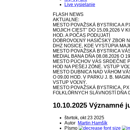
Live vysielanie
FLASH NEWS
AKTUALNE:
MESTO POVAŽSKÁ BYSTRICA A P
MOJICH CIEST" DO 15.09.2026 V
HOD. A POČAS PODUJATÍ
DOBROVOĽNÝ HASIČSKÝ ZBOR NOS
DHZ NOSICE, KDE VYSTÚPIA MAJK 
MESTO POVAŽSKÁ BYSTRICA VÁ
MEDIAL BANA DŇA 08.08.2026 O 1
MESTO PÚCHOV VÁS SRDEČNE POZ
HOD NA PEŠEJ ZÓNE. VSTUP VOĽ
MESTO DUBNICA NAD VÁHOM VÁS 
O 09.00 HOD. V PARKU J. B. MAG
VSTUP VOĽNÝ.
MESTO POVAŽSKÁ BYSTRICA, P
FOLKLÓRNYCH SLÁVNOSTÍ DŇA 09.
10.10.2025 Významné j
štvrtok, okt 23 2025
Autor
Martin Hamšík
Písmo