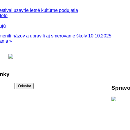
stival uzavrie letné kultúrne podujatia
leto
ujú
enili názov a upravili aj smerovanie školy
10.10.2025
ania »
inky
Spravo