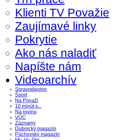
Klienti TV Považie
Zaujímavé linky
Pokrytie
Ako nás naladiť
Napíšte nám
Videoarchív
Spravodajstvo
Šport
Na Považí
10 minút s...
Na rovinu
VÚC
Záznamy
Dubnický magazín
Púchovský magazín
My, Vy, Oni