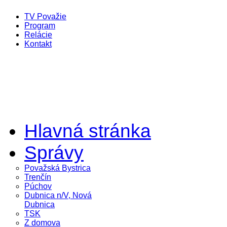
TV Považie
Program
Relácie
Kontakt
Hlavná stránka
Správy
Považská Bystrica
Trenčín
Púchov
Dubnica n/V, Nová
Dubnica
TSK
Z domova