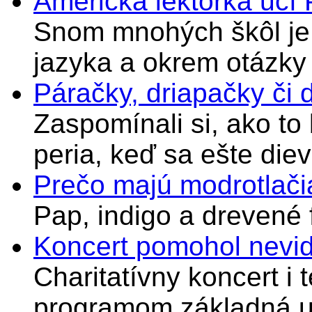
Americká lektorka učí
Snom mnohých škôl je 
jazyka a okrem otázky
Páračky, driapačky či 
Zaspomínali si, ako to
peria, keď sa ešte di
Prečo majú modrotlači
Pap, indigo a drevené 
Koncert pomohol nevi
Charitatívny koncert i 
programom základná u