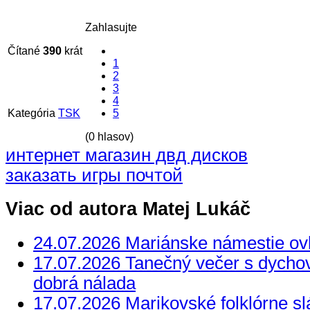
Zahlasujte
Čítané
390
krát
1
2
3
4
Kategória
TSK
5
(0 hlasov)
интернет магазин двд дисков
заказать игры почтой
Viac od autora Matej Lukáč
24.07.2026 Mariánske námestie ovl
17.07.2026 Tanečný večer s dycho
dobrá nálada
17.07.2026 Marikovské folklórne slá