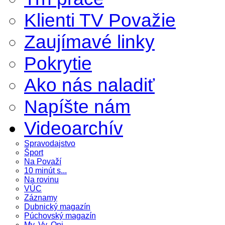
Klienti TV Považie
Zaujímavé linky
Pokrytie
Ako nás naladiť
Napíšte nám
Videoarchív
Spravodajstvo
Šport
Na Považí
10 minút s...
Na rovinu
VÚC
Záznamy
Dubnický magazín
Púchovský magazín
My, Vy, Oni