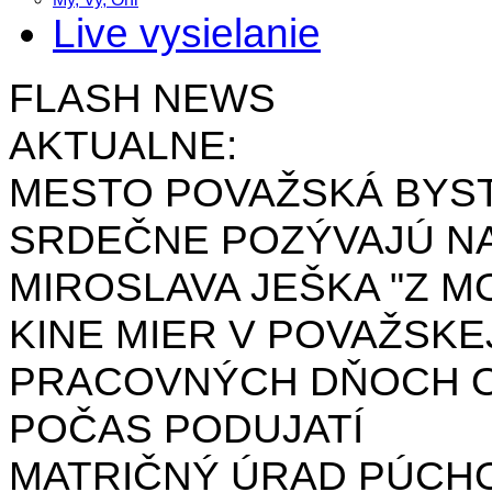
Live vysielanie
FLASH NEWS
AKTUALNE:
MESTO POVAŽSKÁ BYST
SRDEČNE POZÝVAJÚ NA
MIROSLAVA JEŠKA "Z MO
KINE MIER V POVAŽSKE
PRACOVNÝCH DŇOCH OD 
POČAS PODUJATÍ
MATRIČNÝ ÚRAD PÚCH