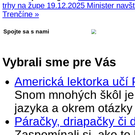
trhy na župe
19.12.2025 Minister navš
Trenčíne »
Spojte sa s nami
Vybrali sme pre Vás
Americká lektorka učí
Snom mnohých škôl je 
jazyka a okrem otázky
Páračky, driapačky či 
Zaspomínali si, ako to