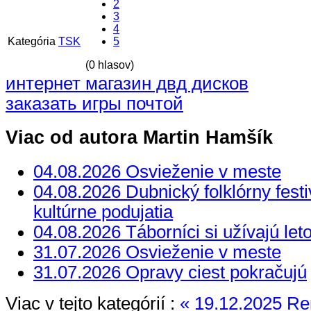
2
3
4
Kategória
TSK
5
(0 hlasov)
интернет магазин двд дисков
заказать игры почтой
Viac od autora Martin Hamšík
04.08.2026 Osvieženie v meste
04.08.2026 Dubnický folklórny festi
kultúrne podujatia
04.08.2026 Táborníci si užívajú let
31.07.2026 Osvieženie v meste
31.07.2026 Opravy ciest pokračujú
Viac v tejto kategórií :
« 19.12.2025 R