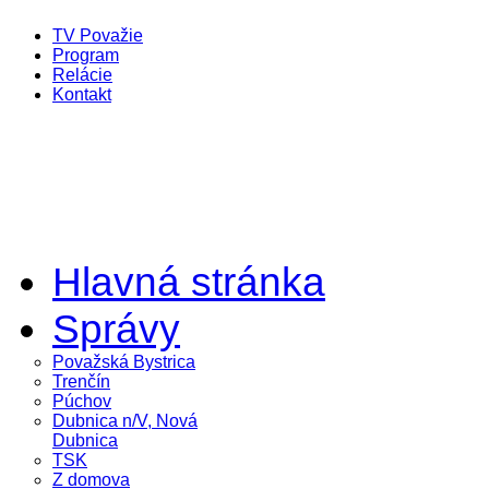
TV Považie
Program
Relácie
Kontakt
Hlavná stránka
Správy
Považská Bystrica
Trenčín
Púchov
Dubnica n/V, Nová
Dubnica
TSK
Z domova