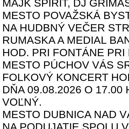
MAJK SPIRIT, DJ GRIMAS
MESTO POVAŽSKÁ BYST
NA HUDBNÝ VEČER STR
RUMASKA A MEDIAL BANA
HOD. PRI FONTÁNE PRI 
MESTO PÚCHOV VÁS S
FOLKOVÝ KONCERT HON
DŇA 09.08.2026 O 17.0
VOĽNÝ.
MESTO DUBNICA NAD 
NA PODUJATIE SPOLU V