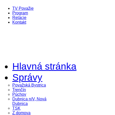
TV Považie
Program
Relácie
Kontakt
Hlavná stránka
Správy
Považská Bystrica
Trenčín
Púchov
Dubnica n/V, Nová
Dubnica
TSK
Z domova