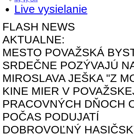
Live vysielanie
FLASH NEWS
AKTUALNE:
MESTO POVAŽSKÁ BYST
SRDEČNE POZÝVAJÚ NA
MIROSLAVA JEŠKA "Z MO
KINE MIER V POVAŽSKE
PRACOVNÝCH DŇOCH OD 
POČAS PODUJATÍ
DOBROVOĽNÝ HASIČSK