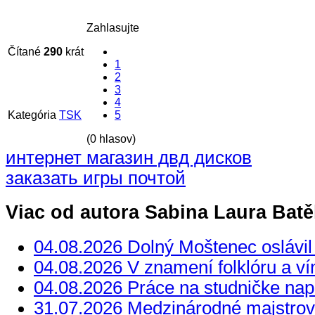
Zahlasujte
Čítané
290
krát
1
2
3
4
Kategória
TSK
5
(0 hlasov)
интернет магазин двд дисков
заказать игры почтой
Viac od autora Sabina Laura Bat
04.08.2026 Dolný Moštenec oslávil
04.08.2026 V znamení folklóru a ví
04.08.2026 Práce na studničke nap
31.07.2026 Medzinárodné majstrov