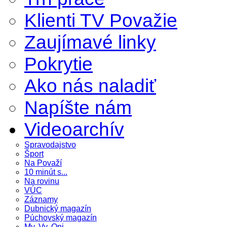
Klienti TV Považie
Zaujímavé linky
Pokrytie
Ako nás naladiť
Napíšte nám
Videoarchív
Spravodajstvo
Šport
Na Považí
10 minút s...
Na rovinu
VÚC
Záznamy
Dubnický magazín
Púchovský magazín
My, Vy, Oni