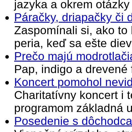
jazyka a okrem otázky
Páračky, driapačky či 
Zaspomínali si, ako to
peria, keď sa ešte di
Prečo majú modrotlači
Pap, indigo a drevené 
Koncert pomohol nevi
Charitatívny koncert i 
programom základná u
Posedenie s dôchodcam