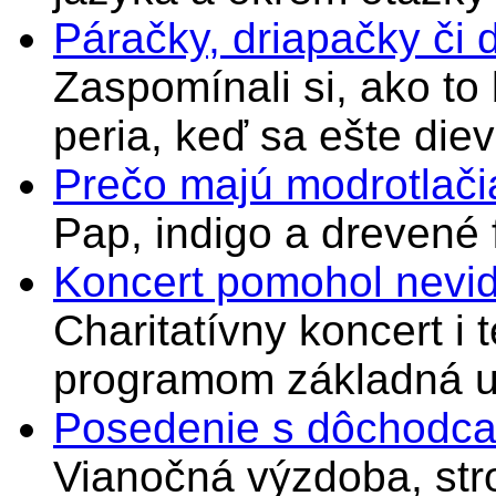
Páračky, driapačky či 
Zaspomínali si, ako to
peria, keď sa ešte di
Prečo majú modrotlači
Pap, indigo a drevené 
Koncert pomohol nevi
Charitatívny koncert i 
programom základná u
Posedenie s dôchodcam
Vianočná výzdoba, stro