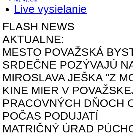
Live vysielanie
FLASH NEWS
AKTUALNE:
MESTO POVAŽSKÁ BYST
SRDEČNE POZÝVAJÚ NA
MIROSLAVA JEŠKA "Z MO
KINE MIER V POVAŽSKE
PRACOVNÝCH DŇOCH OD 
POČAS PODUJATÍ
MATRIČNÝ ÚRAD PÚCH