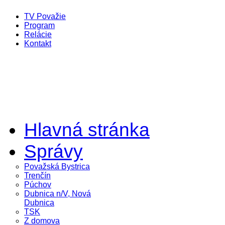
TV Považie
Program
Relácie
Kontakt
Hlavná stránka
Správy
Považská Bystrica
Trenčín
Púchov
Dubnica n/V, Nová
Dubnica
TSK
Z domova