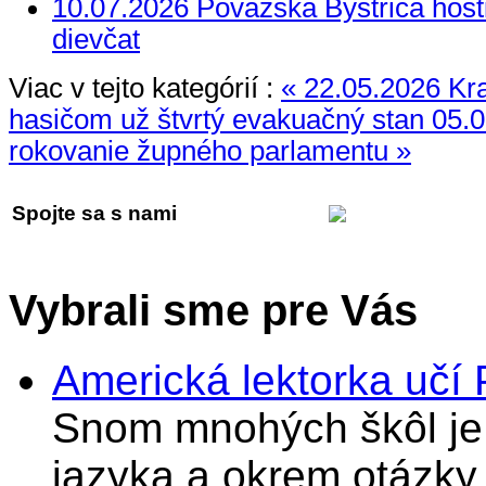
10.07.2026 Považská Bystrica hosti
dievčat
Viac v tejto kategórií :
« 22.05.2026 Kr
hasičom už štvrtý evakuačný stan
05.0
rokovanie župného parlamentu »
Spojte sa s nami
Vybrali sme pre Vás
Americká lektorka učí
Snom mnohých škôl je 
jazyka a okrem otázky