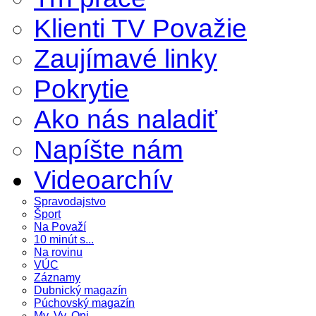
Klienti TV Považie
Zaujímavé linky
Pokrytie
Ako nás naladiť
Napíšte nám
Videoarchív
Spravodajstvo
Šport
Na Považí
10 minút s...
Na rovinu
VÚC
Záznamy
Dubnický magazín
Púchovský magazín
My, Vy, Oni