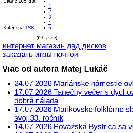
Čítané
185
krát
1
2
3
4
Kategória
TSK
5
(0 hlasov)
интернет магазин двд дисков
заказать игры почтой
Viac od autora Matej Lukáč
24.07.2026 Mariánske námestie ovl
17.07.2026 Tanečný večer s dycho
dobrá nálada
17.07.2026 Marikovské folklórne slá
svoj 33. ročník
14.07.2026 Považská Bystrica sa vr