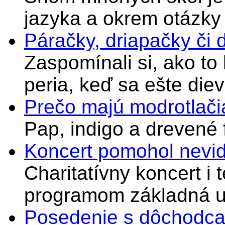
jazyka a okrem otázky
Páračky, driapačky či 
Zaspomínali si, ako to
peria, keď sa ešte di
Prečo majú modrotlači
Pap, indigo a drevené 
Koncert pomohol nevi
Charitatívny koncert i 
programom základná u
Posedenie s dôchodcam