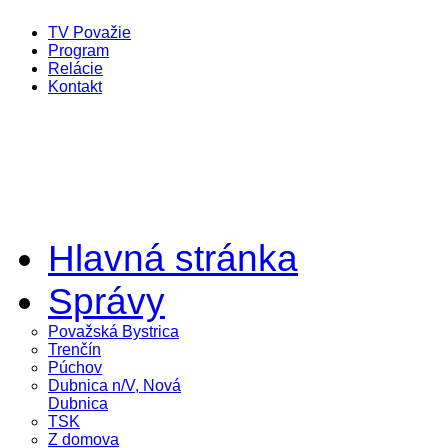
TV Považie
Program
Relácie
Kontakt
Hlavná stránka
Správy
Považská Bystrica
Trenčín
Púchov
Dubnica n/V, Nová
Dubnica
TSK
Z domova