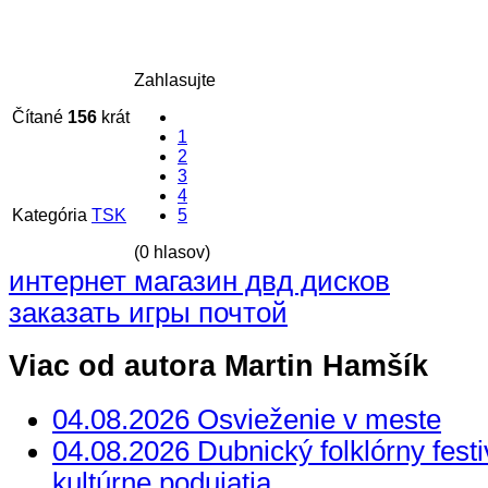
Zahlasujte
Čítané
156
krát
1
2
3
4
Kategória
TSK
5
(0 hlasov)
интернет магазин двд дисков
заказать игры почтой
Viac od autora Martin Hamšík
04.08.2026 Osvieženie v meste
04.08.2026 Dubnický folklórny festi
kultúrne podujatia