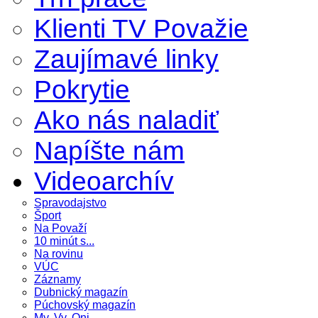
Klienti TV Považie
Zaujímavé linky
Pokrytie
Ako nás naladiť
Napíšte nám
Videoarchív
Spravodajstvo
Šport
Na Považí
10 minút s...
Na rovinu
VÚC
Záznamy
Dubnický magazín
Púchovský magazín
My, Vy, Oni