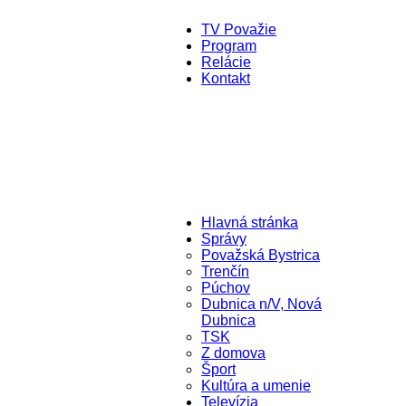
TV Považie
Program
Relácie
Kontakt
Hlavná stránka
Správy
Považská Bystrica
Trenčín
Púchov
Dubnica n/V, Nová
Dubnica
TSK
Z domova
Šport
Kultúra a umenie
Televízia