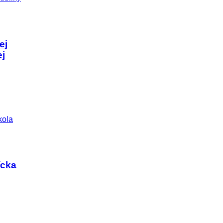
ej
ej
ícka