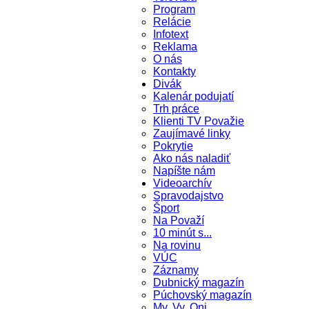
Program
Relácie
Infotext
Reklama
O nás
Kontakty
Divák
Kalenár podujatí
Trh práce
Klienti TV Považie
Zaujímavé linky
Pokrytie
Ako nás naladiť
Napíšte nám
Videoarchív
Spravodajstvo
Šport
Na Považí
10 minút s...
Na rovinu
VÚC
Záznamy
Dubnický magazín
Púchovský magazín
My, Vy, Oni