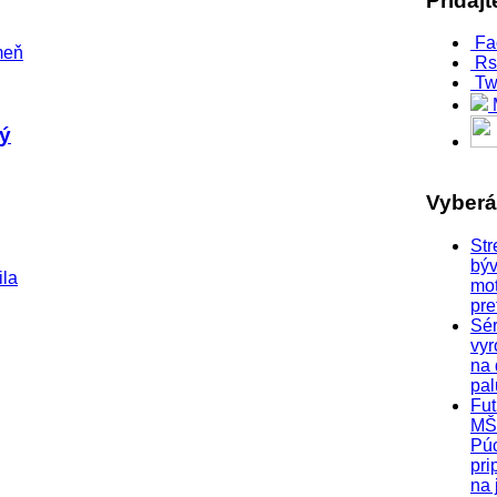
Pridaj
Fa
Rs
Tw
ný
Vyber
Str
býv
mo
pre
Sér
vyr
na
pa
Fut
MŠ
Pú
pri
na 