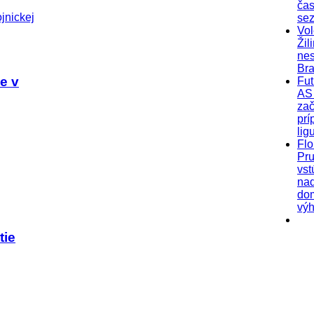
čas
se
Vol
Žil
nes
Bra
e v
Fut
AS 
zač
prí
lig
Flo
Pr
vst
na
do
výh
tie