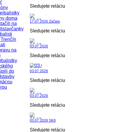
ť
Sledujete reláciu
zóny
ejbalistky
iny doma
17.07.2026 Začala
tačili na
tislavčanky
Sledujete reláciu
balisti
Trenčín
ali
03.07.2026
pravu na
u
Sledujete reláciu
rbalistky
uského
úpili do
03.07.2026
dstavby
Sledujete reláciu
mácou
rou
03.07.2026
Sledujete reláciu
03.07.2026 SK8
Sledujete reláciu