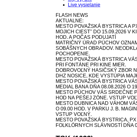
Live vysielanie
FLASH NEWS
AKTUALNE:
MESTO POVAŽSKÁ BYSTRICA A P
MOJICH CIEST" DO 15.09.2026 V
HOD. A POČAS PODUJATÍ
MATRIČNÝ ÚRAD PÚCHOV OZNAMU
SOBÁŠNYCH OBRADOV. NEODKLA
POCHOPENIE.
MESTO POVAŽSKÁ BYSTRICA VÁS
PRI FONTÁNE PRI KINE MIER.
DOBROVOĽNÝ HASIČSKÝ ZBOR NOS
DHZ NOSICE, KDE VYSTÚPIA MAJK 
MESTO POVAŽSKÁ BYSTRICA VÁ
MEDIAL BANA DŇA 08.08.2026 O 1
MESTO PÚCHOV VÁS SRDEČNE POZ
HOD NA PEŠEJ ZÓNE. VSTUP VOĽ
MESTO DUBNICA NAD VÁHOM VÁS 
O 09.00 HOD. V PARKU J. B. MAG
VSTUP VOĽNÝ.
MESTO POVAŽSKÁ BYSTRICA, P
FOLKLÓRNYCH SLÁVNOSTÍ DŇA 09.