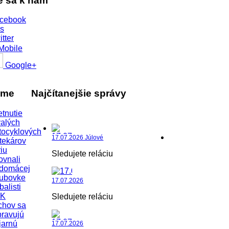
te sa k nám
cebook
s
itter
Mobile
Google+
áme
Najčítanejšie správy
etnutie
alých
tocyklových
17.07.2026 Júlové
tekárov
iu
Sledujete reláciu
ovnali
 domácej
lubovke
17.07.2026
balisti
K
Sledujete reláciu
chov sa
pravujú
jarnú
17.07.2026