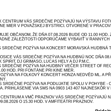
X CENTRUM VÁS SRDEČNE POZÝVAJÚ NA VÝSTAVU FOTOG
 KINE MIER V POVAŽSKEJ BYSTRICI. OTVORENÉ V PRACOV
JE OBČANOM, ŽE DŇA 07.08.2026 BUDE OD 11.00 HOD
DNÉ ZÁLEŽITOSTI ODPORÚČAME VYBAVIŤ V RANNÝCH 
 SRDEČNE POZÝVA NA KONCERT MORAVSKÁ HUDBNÁ TOUR
ICE VÁS SRDEČNE POZÝVA NA HUDBNÚ NOC DŇA 08.08.
SPIRIT, DJ GRIMASO, LUCAS HELY A DJ P.M.C.
S SRDEČNE POZÝVA NA HUDBNÝ VEČER STREET OF REG
9.00 HOD. PRI FONTÁNE PRI KINE MIER.
ÝVA NA FOLKOVÝ KONCERT HONZA NEDVĚD ML. A PŘÍBU
NÝ.
SRDEČNE POZÝVA NA PODUJATIE SPOLU V POHYBE - CV
INA. PRIHLÁSENIE VIA SMS NA 0903 143 407 NAJNESKÔR V
X CENTRUM A VMČ PRAZNOV VÁS SRDEČNE POZÝVAJÚ N
08.2026 O 15.30 HOD. V AMFITEÁTRI PRAZNOV.