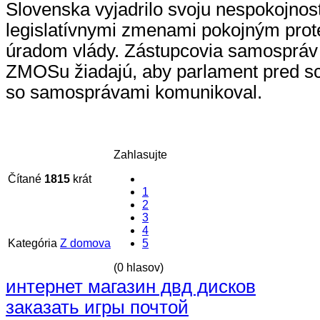
Slovenska vyjadrilo svoju nespokojnos
legislatívnymi zmenami pokojným pro
úradom vlády. Zástupcovia samospráv
ZMOSu žiadajú, aby parlament pred s
so samosprávami komunikoval.
Zahlasujte
Čítané
1815
krát
1
2
3
4
Kategória
Z domova
5
(0 hlasov)
интернет магазин двд дисков
заказать игры почтой