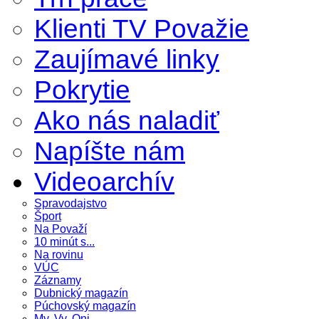
Klienti TV Považie
Zaujímavé linky
Pokrytie
Ako nás naladiť
Napíšte nám
Videoarchív
Spravodajstvo
Šport
Na Považí
10 minút s...
Na rovinu
VÚC
Záznamy
Dubnický magazín
Púchovský magazín
My, Vy, Oni