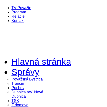
TV Považie
Program
Relácie
Kontakt
Hlavná stránka
Správy
Považská Bystrica
Trenčín
Púchov
Dubnica n/V, Nová
Dubnica
TSK
Z domova