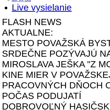
Live vysielanie
FLASH NEWS
AKTUALNE:
MESTO POVAŽSKÁ BYST
SRDEČNE POZÝVAJÚ NA
MIROSLAVA JEŠKA "Z MO
KINE MIER V POVAŽSKE
PRACOVNÝCH DŇOCH OD 
POČAS PODUJATÍ
DOBROVOĽNÝ HASIČSK