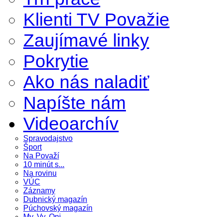
Klienti TV Považie
Zaujímavé linky
Pokrytie
Ako nás naladiť
Napíšte nám
Videoarchív
Spravodajstvo
Šport
Na Považí
10 minút s...
Na rovinu
VÚC
Záznamy
Dubnický magazín
Púchovský magazín
My, Vy, Oni