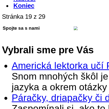
Koniec
Stránka 19 z 29
Spojte sa s nami
Vybrali sme pre Vás
Americká lektorka učí
Snom mnohých škôl je 
jazyka a okrem otázky
Páračky, driapačky či 
Zaspomínali si, ako to