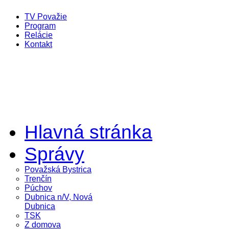
TV Považie
Program
Relácie
Kontakt
Hlavná stránka
Správy
Považská Bystrica
Trenčín
Púchov
Dubnica n/V, Nová
Dubnica
TSK
Z domova