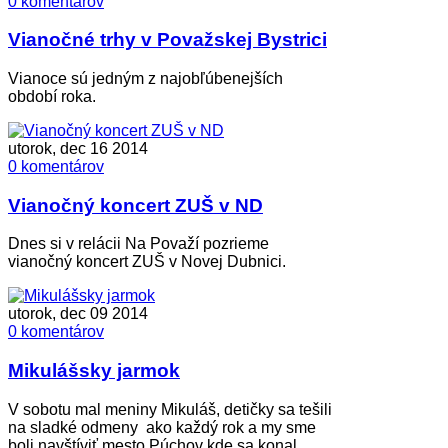
0 komentárov
Vianočné trhy v Považskej Bystrici
Vianoce sú jedným z najobľúbenejších
období roka.
utorok, dec 16 2014
0 komentárov
Vianočný koncert ZUŠ v ND
Dnes si v relácii Na Považí pozrieme
vianočný koncert ZUŠ v Novej Dubnici.
utorok, dec 09 2014
0 komentárov
Mikulášsky jarmok
V sobotu mal meniny Mikuláš, detičky sa tešili
na sladké odmeny ako každý rok a my sme
boli navštíviť mesto Púchov kde sa konal