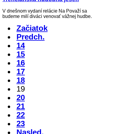
V dnešnom vydaní relácie Na Považí sa
budeme milí diváci venovať vážnej hudbe.
Začiatok
Predch.
14
15
16
17
18
19
20
21
22
23
Nasled.