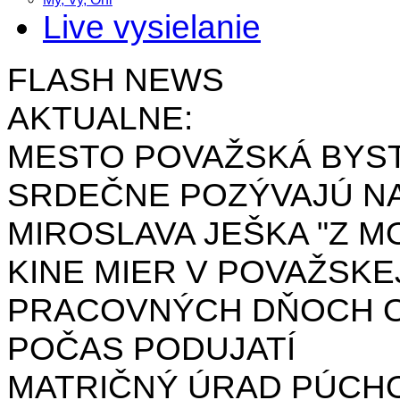
Live vysielanie
FLASH NEWS
AKTUALNE:
MESTO POVAŽSKÁ BYST
SRDEČNE POZÝVAJÚ NA
MIROSLAVA JEŠKA "Z MO
KINE MIER V POVAŽSKE
PRACOVNÝCH DŇOCH OD 
POČAS PODUJATÍ
MATRIČNÝ ÚRAD PÚCH