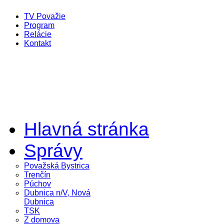
TV Považie
Program
Relácie
Kontakt
Hlavná stránka
Správy
Považská Bystrica
Trenčín
Púchov
Dubnica n/V, Nová
Dubnica
TSK
Z domova