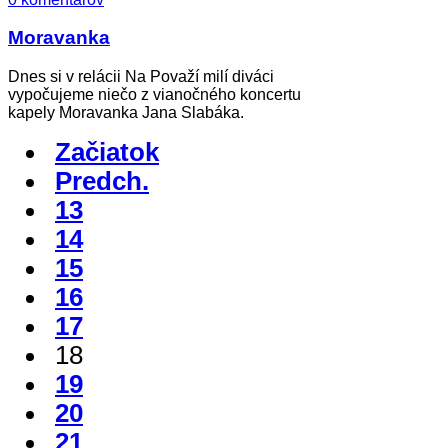
Moravanka
Dnes si v relácii Na Považí milí diváci
vypočujeme niečo z vianočného koncertu
kapely Moravanka Jana Slabáka.
Začiatok
Predch.
13
14
15
16
17
18
19
20
21