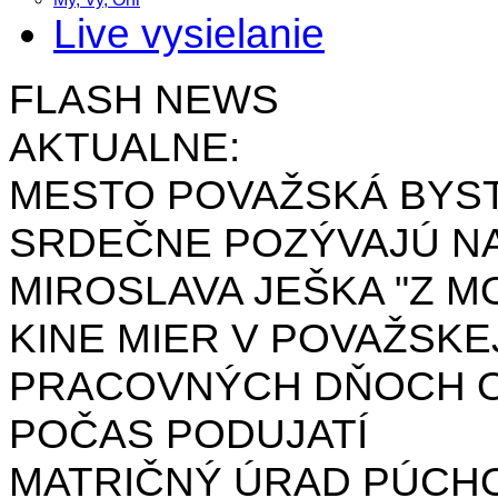
Live vysielanie
FLASH NEWS
AKTUALNE:
MESTO POVAŽSKÁ BYST
SRDEČNE POZÝVAJÚ NA
MIROSLAVA JEŠKA "Z MO
KINE MIER V POVAŽSKE
PRACOVNÝCH DŇOCH OD 
POČAS PODUJATÍ
MATRIČNÝ ÚRAD PÚCH