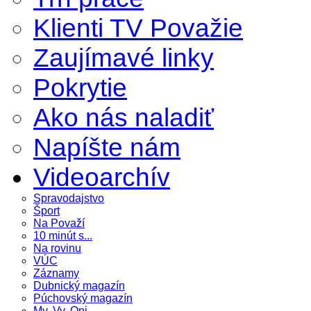
Klienti TV Považie
Zaujímavé linky
Pokrytie
Ako nás naladiť
Napíšte nám
Videoarchív
Spravodajstvo
Šport
Na Považí
10 minút s...
Na rovinu
VÚC
Záznamy
Dubnický magazín
Púchovský magazín
My, Vy, Oni