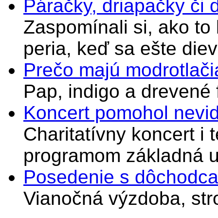
Páračky, driapačky či 
Zaspomínali si, ako to
peria, keď sa ešte di
Prečo majú modrotlači
Pap, indigo a drevené 
Koncert pomohol nevi
Charitatívny koncert i 
programom základná u
Posedenie s dôchodcam
Vianočná výzdoba, stro