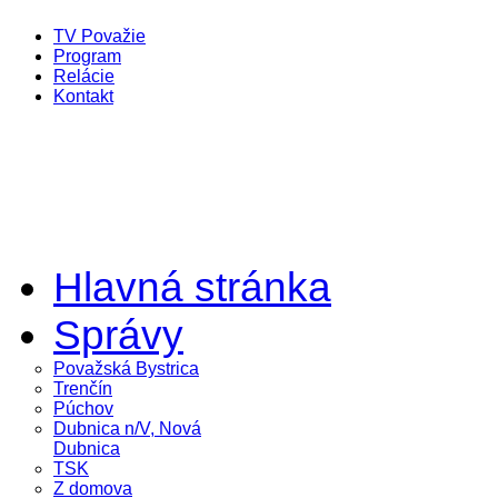
TV Považie
Program
Relácie
Kontakt
Hlavná stránka
Správy
Považská Bystrica
Trenčín
Púchov
Dubnica n/V, Nová
Dubnica
TSK
Z domova