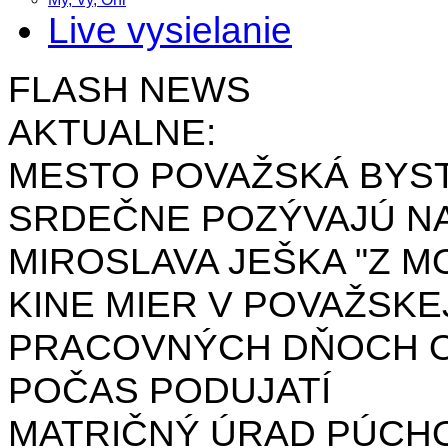
Live vysielanie
FLASH NEWS
AKTUALNE:
MESTO POVAŽSKÁ BYST
SRDEČNE POZÝVAJÚ NA
MIROSLAVA JEŠKA "Z MO
KINE MIER V POVAŽSKE
PRACOVNÝCH DŇOCH OD 
POČAS PODUJATÍ
MATRIČNÝ ÚRAD PÚCH