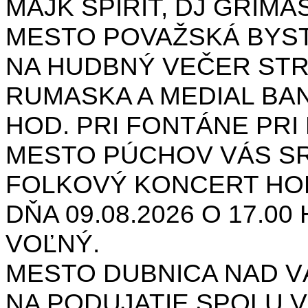
MAJK SPIRIT, DJ GRIMAS
MESTO POVAŽSKÁ BYST
NA HUDBNÝ VEČER STR
RUMASKA A MEDIAL BANA
HOD. PRI FONTÁNE PRI 
MESTO PÚCHOV VÁS S
FOLKOVÝ KONCERT HON
DŇA 09.08.2026 O 17.0
VOĽNÝ.
MESTO DUBNICA NAD 
NA PODUJATIE SPOLU V