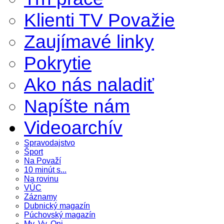
Klienti TV Považie
Zaujímavé linky
Pokrytie
Ako nás naladiť
Napíšte nám
Videoarchív
Spravodajstvo
Šport
Na Považí
10 minút s...
Na rovinu
VÚC
Záznamy
Dubnický magazín
Púchovský magazín
My, Vy, Oni