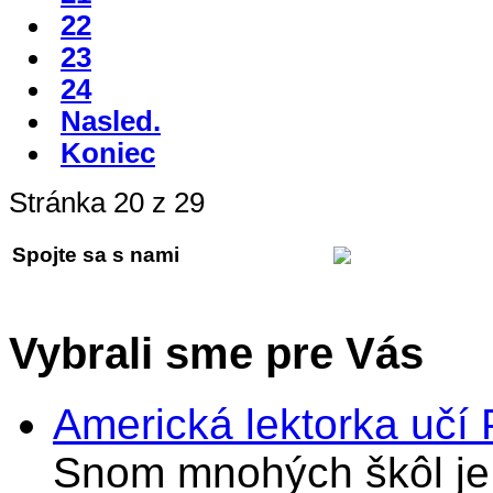
22
23
24
Nasled.
Koniec
Stránka 20 z 29
Spojte sa s nami
Vybrali sme pre Vás
Americká lektorka učí
Snom mnohých škôl je 