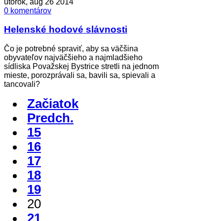
utorok, aug 26 2014
0 komentárov
Helenské hodové slávnosti
Čo je potrebné spraviť, aby sa väčšina
obyvateľov najväčšieho a najmladšieho
sídliska Považskej Bystrice stretli na jednom
mieste, porozprávali sa, bavili sa, spievali a
tancovali?
Začiatok
Predch.
15
16
17
18
19
20
21