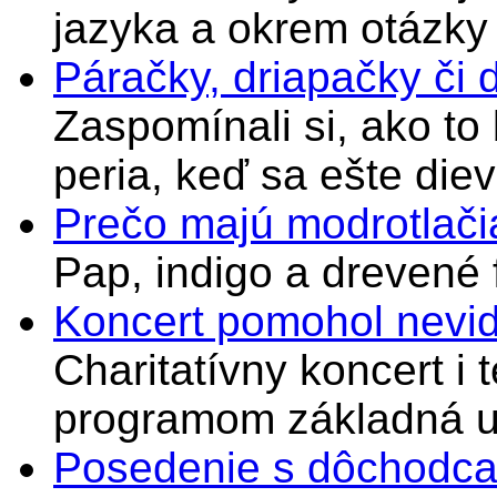
jazyka a okrem otázky
Páračky, driapačky či 
Zaspomínali si, ako to
peria, keď sa ešte di
Prečo majú modrotlači
Pap, indigo a drevené 
Koncert pomohol nevi
Charitatívny koncert i 
programom základná u
Posedenie s dôchodcam