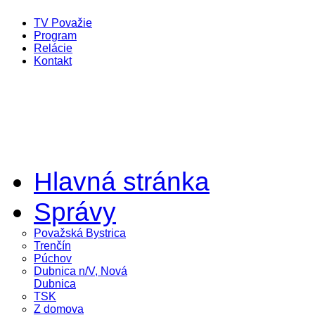
TV Považie
Program
Relácie
Kontakt
Hlavná stránka
Správy
Považská Bystrica
Trenčín
Púchov
Dubnica n/V, Nová
Dubnica
TSK
Z domova