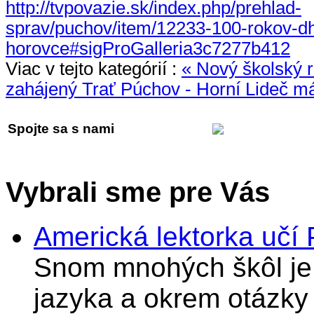
http://tvpovazie.sk/index.php/prehlad-
sprav/puchov/item/12233-100-rokov-d
horovce#sigProGalleria3c7277b412
Viac v tejto kategórií :
« Nový školský r
zahájený
Trať Púchov - Horní Lideč m
Spojte sa s nami
Vybrali sme pre Vás
Americká lektorka učí
Snom mnohých škôl je 
jazyka a okrem otázky