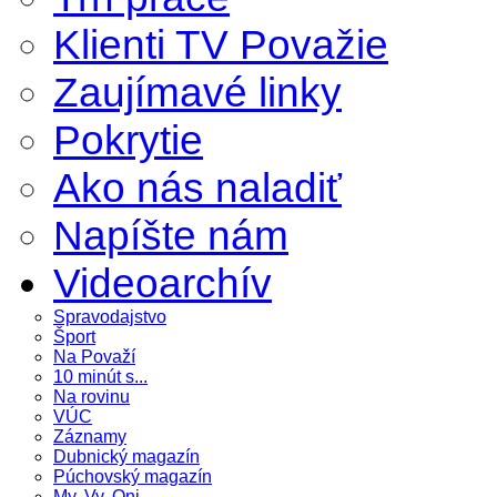
Klienti TV Považie
Zaujímavé linky
Pokrytie
Ako nás naladiť
Napíšte nám
Videoarchív
Spravodajstvo
Šport
Na Považí
10 minút s...
Na rovinu
VÚC
Záznamy
Dubnický magazín
Púchovský magazín
My, Vy, Oni