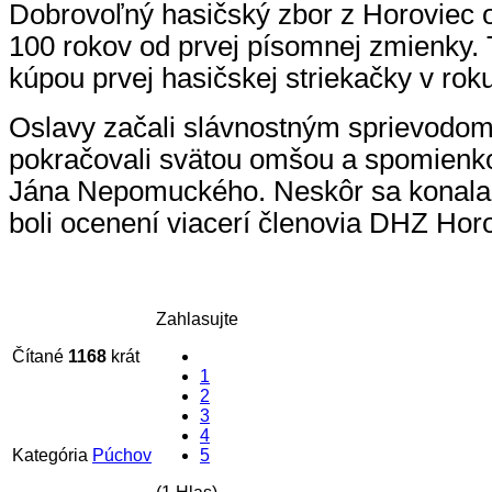
Dobrovoľný hasičský zbor z Horoviec os
100 rokov od prvej písomnej zmienky. 
kúpou prvej hasičskej striekačky v rok
Oslavy začali slávnostným sprievodom
pokračovali svätou omšou a spomienko
Jána Nepomuckého. Neskôr sa konala 
boli ocenení viacerí členovia DHZ Hor
Zahlasujte
Čítané
1168
krát
1
2
3
4
Kategória
Púchov
5