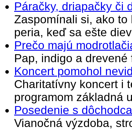
Páračky, driapačky či 
Zaspomínali si, ako to
peria, keď sa ešte di
Prečo majú modrotlači
Pap, indigo a drevené 
Koncert pomohol nevi
Charitatívny koncert i 
programom základná u
Posedenie s dôchodcam
Vianočná výzdoba, stro