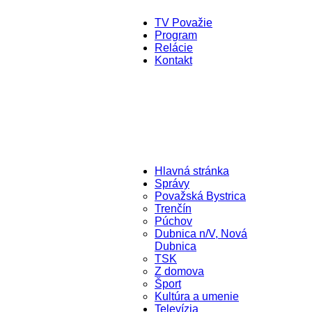
TV Považie
Program
Relácie
Kontakt
Hlavná stránka
Správy
Považská Bystrica
Trenčín
Púchov
Dubnica n/V, Nová
Dubnica
TSK
Z domova
Šport
Kultúra a umenie
Televízia