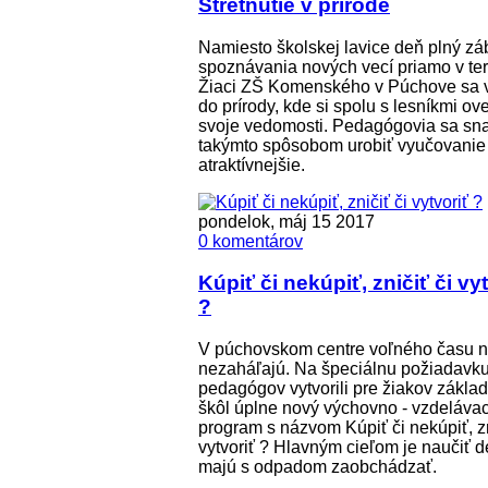
Stretnutie v prírode
Namiesto školskej lavice deň plný zá
spoznávania nových vecí priamo v te
Žiaci ZŠ Komenského v Púchove sa v
do prírody, kde si spolu s lesníkmi over
svoje vedomosti. Pedagógovia sa sna
takýmto spôsobom urobiť vyučovanie
atraktívnejšie.
pondelok, máj 15 2017
0 komentárov
Kúpiť či nekúpiť, zničiť či vy
?
V púchovskom centre voľného času n
nezaháľajú. Na špeciálnu požiadavk
pedagógov vytvorili pre žiakov zákla
škôl úplne nový výchovno - vzdelávac
program s názvom Kúpiť či nekúpiť, zn
vytvoriť ? Hlavným cieľom je naučiť de
majú s odpadom zaobchádzať.