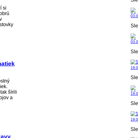
í si
dobrú
03.
v
stovky
Sle
03.
Sle
atiek
19.0
Sle
ostný
iek.
k šírili
19.
ojov a
Sle
19.0
Sle
davy