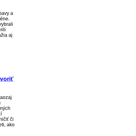
bavy a
réne.
ybrali
ili
žia aj
tvoriť
aozaj
u
dných
í
ičiť či
ti, ako