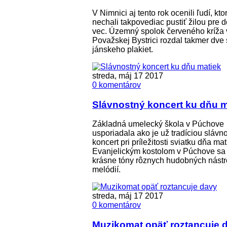
V Nimnici aj tento rok ocenili ľudí, ktor
nechali takpovediac pustiť žilou pre 
vec. Územný spolok červeného kríža 
Považskej Bystrici rozdal takmer dve 
jánskeho plakiet.
streda, máj 17 2017
0 komentárov
Slávnostný koncert ku dňu m
Základná umelecký škola v Púchove
usporiadala ako je už tradíciou slávn
koncert pri príležitosti sviatku dňa mat
Evanjelickým kostolom v Púchove sa ta
krásne tóny rôznych hudobných nástr
melódií.
streda, máj 17 2017
0 komentárov
Muzikomat opäť roztancuje 