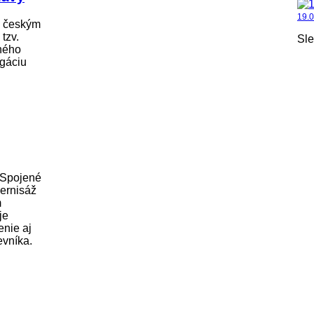
19.
s českým
tzv.
Sle
bného
gáciu
 Spojené
vernisáž
m
je
enie aj
evníka.