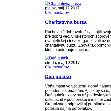
piatok, máj 12 2017
0 komentárov
Charitatívna burza
Púchovské dobrovoľníčky spojili svoje
pre dobrú vec. V priestoroch zborov
evanjelickej cirkvi zorganizovali už d
charitatívnu burzu. Znova tak pomohli
ktorí to potrebujú najviac.
streda, máj 10 2017
0 komentárov
Deň gulášu
Vôňa mäsa vo vzduchu, dobrá nálada
posedenie s priateľmi. Aj tak by sa da
Deň gulášu, ktorý sa už po deviatykrá
uskutočnil v púchovskej miestnej časti
Organizátori pripravili aj prehliadku, k
potešila najmä poľovníkov.