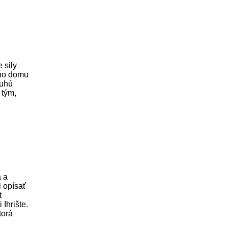
 sily
ého domu
ruhú
 tým,
 a
l opísať
t
 Ihrište.
torá