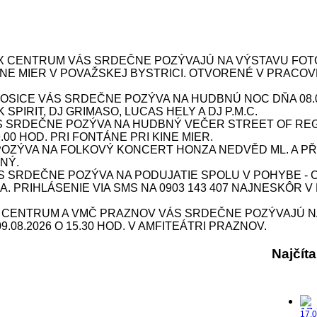
X CENTRUM VÁS SRDEČNE POZÝVAJÚ NA VÝSTAVU FOTOG
 KINE MIER V POVAŽSKEJ BYSTRICI. OTVORENÉ V PRACOV
ICE VÁS SRDEČNE POZÝVA NA HUDBNÚ NOC DŇA 08.08.
SPIRIT, DJ GRIMASO, LUCAS HELY A DJ P.M.C.
S SRDEČNE POZÝVA NA HUDBNÝ VEČER STREET OF REG
9.00 HOD. PRI FONTÁNE PRI KINE MIER.
ÝVA NA FOLKOVÝ KONCERT HONZA NEDVĚD ML. A PŘÍBU
NÝ.
SRDEČNE POZÝVA NA PODUJATIE SPOLU V POHYBE - CV
INA. PRIHLÁSENIE VIA SMS NA 0903 143 407 NAJNESKÔR V
X CENTRUM A VMČ PRAZNOV VÁS SRDEČNE POZÝVAJÚ N
08.2026 O 15.30 HOD. V AMFITEÁTRI PRAZNOV.
Najčít
17.0