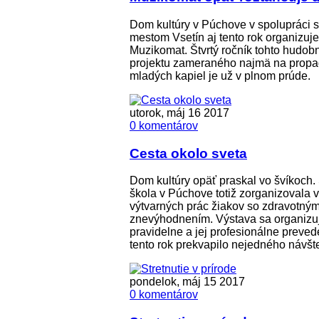
Dom kultúry v Púchove v spolupráci 
mestom Vsetín aj tento rok organizuje 
Muzikomat. Štvrtý ročník tohto hudo
projektu zameraného najmä na propa
mladých kapiel je už v plnom prúde.
utorok, máj 16 2017
0 komentárov
Cesta okolo sveta
Dom kultúry opäť praskal vo švíkoch.
škola v Púchove totiž zorganizovala 
výtvarných prác žiakov so zdravotný
znevýhodnením. Výstava sa organizu
pravidelne a jej profesionálne preved
tento rok prekvapilo nejedného návšt
pondelok, máj 15 2017
0 komentárov