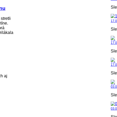
Sle
ónu
stretli
17.
tíne.
brá
Sle
rilákala
17.
Sle
17.0
Sle
h aj
03.
Sle
03.
Sle