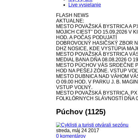
Live vysielanie
FLASH NEWS
AKTUALNE:
MESTO POVAŽSKÁ BYSTRICA A P
MOJICH CIEST" DO 15.09.2026 V
HOD. A POČAS PODUJATÍ
DOBROVOĽNÝ HASIČSKÝ ZBOR NOS
DHZ NOSICE, KDE VYSTÚPIA MAJK 
MESTO POVAŽSKÁ BYSTRICA VÁ
MEDIAL BANA DŇA 08.08.2026 O 1
MESTO PÚCHOV VÁS SRDEČNE POZ
HOD NA PEŠEJ ZÓNE. VSTUP VOĽ
MESTO DUBNICA NAD VÁHOM VÁS 
O 09.00 HOD. V PARKU J. B. MAG
VSTUP VOĽNÝ.
MESTO POVAŽSKÁ BYSTRICA, P
FOLKLÓRNYCH SLÁVNOSTÍ DŇA 09.
Púchov (1125)
streda, máj 24 2017
0 komentárov