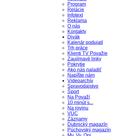
Program
Relácie
Infotext
Reklama
O nás
Kontakty
Divák
Kalenár podujatí
Trh práce
Klienti TV Považie
Zaujímavé linky
Pokrytie
Ako nás naladiť
Napíšte nám
Videoarchív
Spravodajstvo
Šport
Na Považí
10 minút s...
Na rovinu
VÚC
Záznamy
Dubnický magazín
Púchovský magazín
My, Vy, Oni