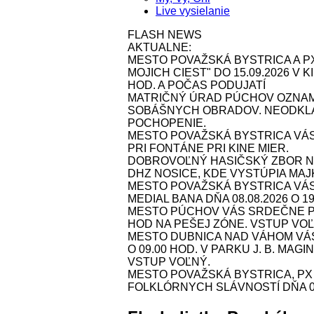
Live vysielanie
FLASH NEWS
AKTUALNE:
MESTO POVAŽSKÁ BYSTRICA A P
MOJICH CIEST" DO 15.09.2026 V
HOD. A POČAS PODUJATÍ
MATRIČNÝ ÚRAD PÚCHOV OZNAMU
SOBÁŠNYCH OBRADOV. NEODKLA
POCHOPENIE.
MESTO POVAŽSKÁ BYSTRICA VÁS
PRI FONTÁNE PRI KINE MIER.
DOBROVOĽNÝ HASIČSKÝ ZBOR NOS
DHZ NOSICE, KDE VYSTÚPIA MAJK 
MESTO POVAŽSKÁ BYSTRICA VÁ
MEDIAL BANA DŇA 08.08.2026 O 1
MESTO PÚCHOV VÁS SRDEČNE POZ
HOD NA PEŠEJ ZÓNE. VSTUP VOĽ
MESTO DUBNICA NAD VÁHOM VÁS 
O 09.00 HOD. V PARKU J. B. MAG
VSTUP VOĽNÝ.
MESTO POVAŽSKÁ BYSTRICA, P
FOLKLÓRNYCH SLÁVNOSTÍ DŇA 09.