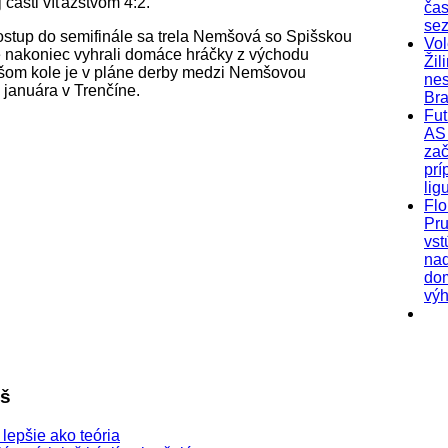
 časti víťazstvom 4:2.
čas
se
stup do semifinále sa trela Nemšová so Spišskou
Vol
nakoniec vyhrali domáce hráčky z východu
Žil
ižšom kole je v pláne derby medzi Nemšovou
nes
 januára v Trenčíne.
Bra
Fut
AS 
zač
prí
lig
Flo
Pr
vst
na
do
výh
šš
lepšie ako teória