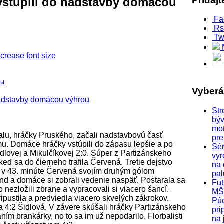
Pridaj
 vstúpili do nadstavby domácou
Fa
Rs
Tw
ры
Vyber
Str
býv
mo
rbalu, hráčky Pruského, začali nadstavbovú časť
pre
. Domáce hráčky vstúpili do zápasu lepšie a po
Sér
idlovej a Mikulčíkovej 2:0. Súper z Partizánskeho
vyr
 keď sa do čierneho trafila Červená. Tretie dejstvo
na
a v 43. minúte Červená svojím druhým gólom
pa
nd a domáce si zobrali vedenie naspäť. Postarala sa
Fut
nezložili zbrane a vypracovali si viacero šancí.
MŠ
ustila a predviedla viacero skvelých zákrokov.
Pú
a 4:2 Šidlová. V závere skúšali hráčky Partizánskeho
pri
aním brankárky, no to sa im už nepodarilo. Florbalisti
na 