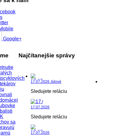
te sa k nám
cebook
s
itter
Mobile
Google+
áme
Najčítanejšie správy
etnutie
alých
tocyklových
17.07.2026 Júlové
tekárov
iu
Sledujete reláciu
ovnali
 domácej
lubovke
17.07.2026
balisti
K
Sledujete reláciu
chov sa
pravujú
jarnú
17.07.2026