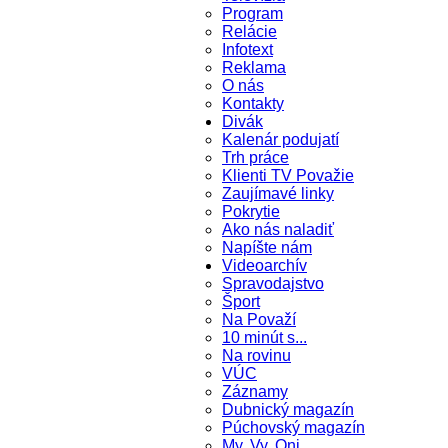
Program
Relácie
Infotext
Reklama
O nás
Kontakty
Divák
Kalenár podujatí
Trh práce
Klienti TV Považie
Zaujímavé linky
Pokrytie
Ako nás naladiť
Napíšte nám
Videoarchív
Spravodajstvo
Šport
Na Považí
10 minút s...
Na rovinu
VÚC
Záznamy
Dubnický magazín
Púchovský magazín
My, Vy, Oni