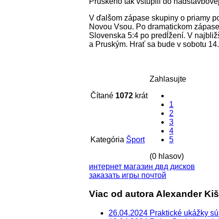
Pruského tak vstúpili do nadstavbovej
V ďalšom zápase skupiny o priamy po
Novou Vsou. Po dramatickom zápase 
Slovenska 5:4 po predĺžení. V najbl
a Pruským. Hrať sa bude v sobotu 14.
Zahlasujte
Čítané
1072
krát
1
2
3
4
Kategória
Šport
5
(0 hlasov)
интернет магазин двд дисков
заказать игры почтой
Viac od autora Alexander Ki
26.04.2024 Praktické ukážky sú 