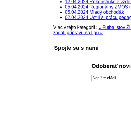
12.04.2024 Rekonštrukcie vzdelá
05.04.2024 Regionálny ZMOS r
05.04.2024 Mladý obchoďák
02.04.2024 Uctili si prácu ped
Viac v tejto kategórií :
« Futbalistov Ž
začali prípravu na ligu »
Spojte sa s nami
Odoberať nov