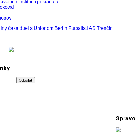
vacích inštitúcií pokračujú
okoval
agógov
iliny čaká duel s Unionom Berlín
Futbalisti AS Trenčín
inky
Spravo