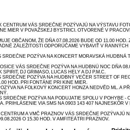
X CENTRUM VÁS SRDEČNE POZÝVAJÚ NA VÝSTAVU FOTOG
 KINE MIER V POVAŽSKEJ BYSTRICI. OTVORENÉ V PRACOV
JE OBČANOM, ŽE DŇA 07.08.2026 BUDE OD 11.00 HOD
DNÉ ZÁLEŽITOSTI ODPORÚČAME VYBAVIŤ V RANNÝCH 
 SRDEČNE POZÝVA NA KONCERT MORAVSKÁ HUDBNÁ TOUR
ICE VÁS SRDEČNE POZÝVA NA HUDBNÚ NOC DŇA 08.08.
SPIRIT, DJ GRIMASO, LUCAS HELY A DJ P.M.C.
S SRDEČNE POZÝVA NA HUDBNÝ VEČER STREET OF REG
9.00 HOD. PRI FONTÁNE PRI KINE MIER.
ÝVA NA FOLKOVÝ KONCERT HONZA NEDVĚD ML. A PŘÍBU
NÝ.
SRDEČNE POZÝVA NA PODUJATIE SPOLU V POHYBE - CV
INA. PRIHLÁSENIE VIA SMS NA 0903 143 407 NAJNESKÔR V
X CENTRUM A VMČ PRAZNOV VÁS SRDEČNE POZÝVAJÚ N
08.2026 O 15.30 HOD. V AMFITEÁTRI PRAZNOV.