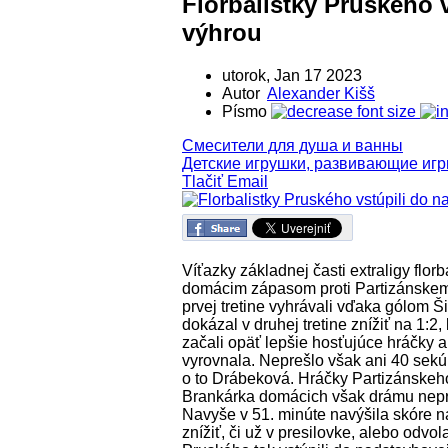
Florbalistky Pruského
výhrou
utorok, Jan 17 2023
Autor
Alexander Kišš
Písmo
Смесители для душа и ванны
Детские игрушки, развивающие иг
Tlačiť
Email
Víťazky základnej časti extraligy flo
domácim zápasom proti Partizánskemu
prvej tretine vyhrávali vďaka gólom Š
dokázal v druhej tretine znížiť na 1:2,
začali opäť lepšie hosťujúce hráčky 
vyrovnala. Neprešlo však ani 40 sekú
o to Drábeková. Hráčky Partizánskeho 
Brankárka domácich však drámu neprip
Navyše v 51. minúte navýšila skóre n
znížiť, či už v presilovke, alebo odvol