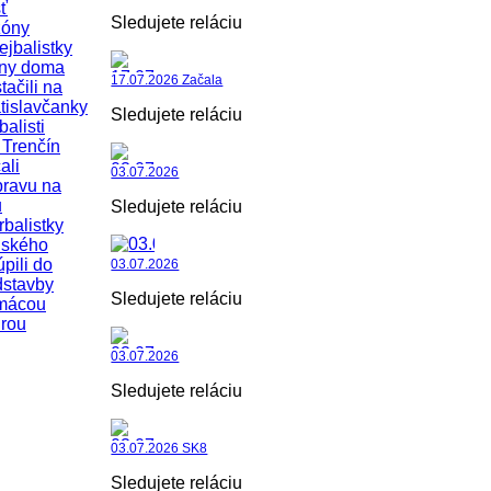
ť
Sledujete reláciu
zóny
ejbalistky
iny doma
17.07.2026 Začala
tačili na
tislavčanky
Sledujete reláciu
balisti
Trenčín
ali
03.07.2026
pravu na
u
Sledujete reláciu
rbalistky
uského
úpili do
03.07.2026
dstavby
Sledujete reláciu
mácou
rou
03.07.2026
Sledujete reláciu
03.07.2026 SK8
Sledujete reláciu