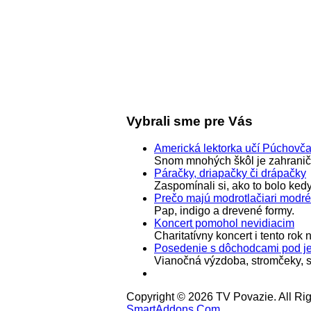
Vybrali sme pre Vás
Americká lektorka učí Púchovč
Snom mnohých škôl je zahraničn
Páračky, driapačky či drápačky
Zaspomínali si, ako to bolo ked
Prečo majú modrotlačiari modré
Pap, indigo a drevené formy.
Koncert pomohol nevidiacim
Charitatívny koncert i tento ro
Posedenie s dôchodcami pod je
Vianočná výzdoba, stromčeky, sv
Copyright © 2026 TV Povazie. All Ri
SmartAddons.Com