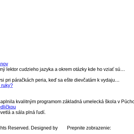
anov
ý lektor cudzieho jazyka a okrem otázky kde ho vziať sú…
ysi pri páračkách peria, keď sa ešte dievčatám k vydaju…
 ruky?
k naplnila kvalitným programom základná umelecká škola v Púch
dličkou
etlá a sála plná ľudí.
ghts Reserved. Designed by
Prepnite zobrazenie: