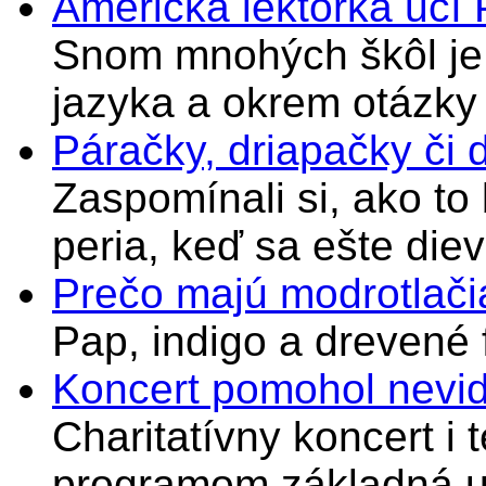
Americká lektorka učí
Snom mnohých škôl je 
jazyka a okrem otázky
Páračky, driapačky či 
Zaspomínali si, ako to
peria, keď sa ešte di
Prečo majú modrotlači
Pap, indigo a drevené 
Koncert pomohol nevi
Charitatívny koncert i 
programom základná u