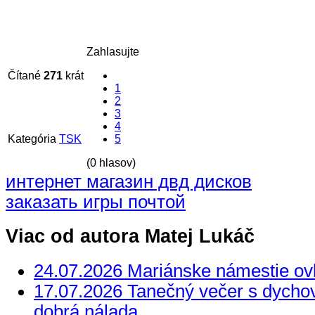
Zahlasujte
Čítané
271
krát
1
2
3
4
Kategória
TSK
5
(0 hlasov)
интернет магазин двд дисков
заказать игры почтой
Viac od autora Matej Lukáč
24.07.2026 Mariánske námestie ovl
17.07.2026 Tanečný večer s dycho
dobrá nálada