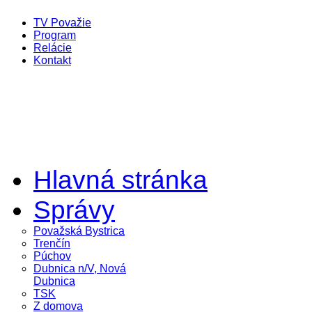
TV Považie
Program
Relácie
Kontakt
Hlavná stránka
Správy
Považská Bystrica
Trenčín
Púchov
Dubnica n/V, Nová
Dubnica
TSK
Z domova