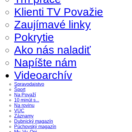
Klienti TV Považie
Zaujímavé linky
Pokrytie
Ako nás naladiť
Napíšte nám
Videoarchív
Spravodajstvo
Šport
Na Považí
10 minút s...
Na rovinu
VÚC
Záznamy
Dubnický magazín
Púchovský magazín
My, Vy, Oni