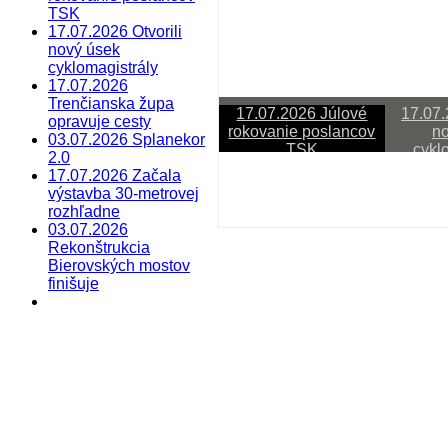
TSK
17.07.2026 Otvorili
nový úsek
cyklomagistrály
17.07.2026
Trenčianska župa
17.07.2026 Júlové
17.07.
opravuje cesty
rokovanie poslancov
no
03.07.2026 Splanekor
TSK
cykl
2.0
17.07.2026 Začala
Last Updated on júl 20 2026
výstavba 30-metrovej
rozhľadne
17.07.2026 Júlové rokov
03.07.2026
Rekonštrukcia
Sledujete reláciu VÚC
Bierovských mostov
finišuje
Last Updated on júl 20 2026