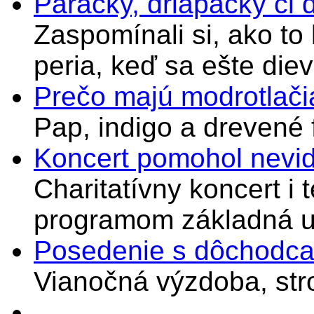
Páračky, driapačky či 
Zaspomínali si, ako to
peria, keď sa ešte di
Prečo majú modrotlači
Pap, indigo a drevené 
Koncert pomohol nevi
Charitatívny koncert i 
programom základná u
Posedenie s dôchodcam
Vianočná výzdoba, stro