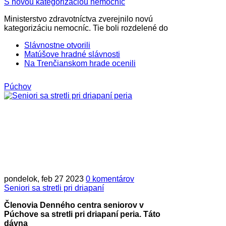
S novou kategorizáciou nemocníc
Ministerstvo zdravotníctva zverejnilo novú
kategorizáciu nemocníc. Tie boli rozdelené do
Slávnostne otvorili
Matúšove hradné slávnosti
Na Trenčianskom hrade ocenili
Púchov
pondelok, feb 27 2023
0 komentárov
Seniori sa stretli pri driapaní
Členovia Denného centra seniorov v
Púchove sa stretli pri driapaní peria. Táto
dávna