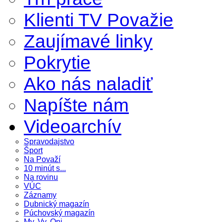
Klienti TV Považie
Zaujímavé linky
Pokrytie
Ako nás naladiť
Napíšte nám
Videoarchív
Spravodajstvo
Šport
Na Považí
10 minút s...
Na rovinu
VÚC
Záznamy
Dubnický magazín
Púchovský magazín
My, Vy, Oni