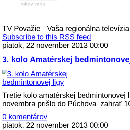
rokov varia
Čítať článok
Sledujete reláciu
VÚC
TV Považie - Vaša regionálna televízia
Subscribe to this RSS feed
piatok, 22 november 2013 00:00
Čítať článok
3. kolo Amatérskej bedmintonovej
Tretie kolo amatérskej bedmintonovej li
novembra prišlo do Púchova zahrať 1
0 komentárov
piatok, 22 november 2013 00:00