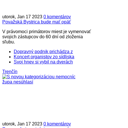
utorok, Jan 17 2023
0 komentárov
Považská Bystrica bude mať opäť
V právomoci primátorov miest je vymenovať
svojich zástupcov do 60 dní od zloženia
sľubu.
Dopravný podnik prichádza z
Koncert organistov zo sídliska
Svoj hnev si vybil na dverách
Trenčín
utorok, Jan 17 2023
0 komentárov