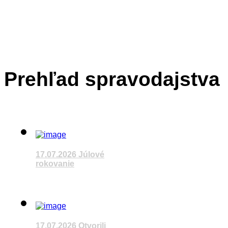
17.07.2026 Otvorili nový
Sledujete reláciu VÚC
Prehľad spravodajstva
Last Updated on júl 20 2026
17.07.2026 Trenčianska 
17.07.2026 Júlové
rokovanie
Sledujete reláciu VÚC
Sledujete reláciu
VÚC
17.07.2026 Otvorili