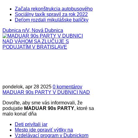
Začala rekonštrukcia autobusového
Sociálny taxík spravil za rok 2022
Deťom rozdali mikulášske balíčky
Dubnica n/V, Nová Dubnica
pondelok, apr 28 2025
0 komentárov
MADUAR 90s PARTY V DUBNICI NAD
Dovoľte, aby sme vás informovali, že
podujatie
MADUAR 90s PARTY
, ktoré sa
malo konať dňa
Deti privítali jar
Mesto ide opraviť výtlky na
Vzdelávací program v Dubnickom