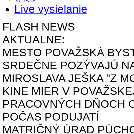
Live vysielanie
FLASH NEWS
AKTUALNE:
MESTO POVAŽSKÁ BYST
SRDEČNE POZÝVAJÚ NA
MIROSLAVA JEŠKA "Z MO
KINE MIER V POVAŽSKE
PRACOVNÝCH DŇOCH OD 
POČAS PODUJATÍ
MATRIČNÝ ÚRAD PÚCH