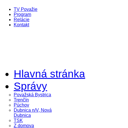
TV Považie
Program
Relácie
Kontakt
Hlavná stránka
Správy
Považská Bystrica
Trenčín
Púchov
Dubnica n/V, Nová
Dubnica
TSK
Z domova