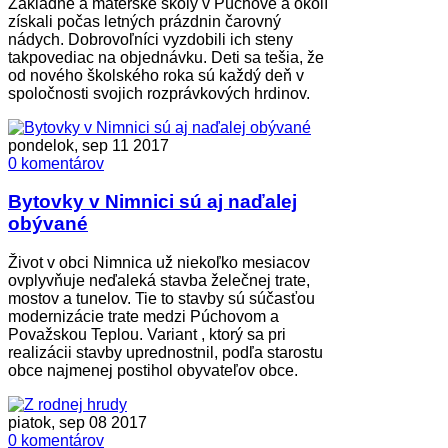
Základné a materské školy v Púchove a okolí
získali počas letných prázdnin čarovný
nádych. Dobrovoľníci vyzdobili ich steny
takpovediac na objednávku. Deti sa tešia, že
od nového školského roka sú každý deň v
spoločnosti svojich rozprávkových hrdinov.
pondelok, sep 11 2017
0 komentárov
Bytovky v Nimnici sú aj naďalej
obývané
Život v obci Nimnica už niekoľko mesiacov
ovplyvňuje neďaleká stavba želečnej trate,
mostov a tunelov. Tie to stavby sú súčasťou
modernizácie trate medzi Púchovom a
Považskou Teplou. Variant , ktorý sa pri
realizácii stavby uprednostnil, podľa starostu
obce najmenej postihol obyvateľov obce.
piatok, sep 08 2017
0 komentárov