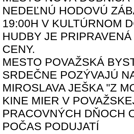
NEDEĽNÚ HODOVÚ ZÁBA
19:00H V KULTÚRNOM 
HUDBY JE PRIPRAVENÁ
CENY.
MESTO POVAŽSKÁ BYST
SRDEČNE POZÝVAJÚ NA
MIROSLAVA JEŠKA "Z MO
KINE MIER V POVAŽSKE
PRACOVNÝCH DŇOCH OD 
POČAS PODUJATÍ