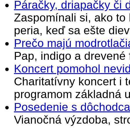
Páračky, driapačky či 
Zaspomínali si, ako to
peria, keď sa ešte di
Prečo majú modrotlači
Pap, indigo a drevené 
Koncert pomohol nevi
Charitatívny koncert i 
programom základná u
Posedenie s dôchodcam
Vianočná výzdoba, stro