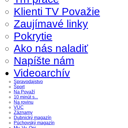
Klienti TV Považie
Zaujímavé linky
Pokrytie
Ako nás naladiť
Napíšte nám
Videoarchív
Spravodajstvo
Šport
Na Považí
10 minút s...
Na rovinu
VÚC
Záznamy
Dubnický magazín
Púchovský magazín
My, Vy, Oni