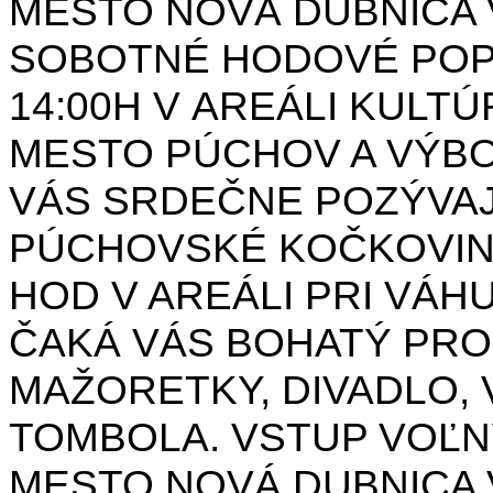
MESTO NOVÁ DUBNICA 
SOBOTNÉ HODOVÉ POPO
14:00H V AREÁLI KULT
MESTO PÚCHOV A VÝB
VÁS SRDEČNE POZÝVAJ
PÚCHOVSKÉ KOČKOVINY 
HOD V AREÁLI PRI VÁ
ČAKÁ VÁS BOHATÝ PRO
MAŽORETKY, DIVADLO, 
TOMBOLA. VSTUP VOĽN
MESTO NOVÁ DUBNICA 