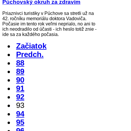
Púchovský okruh za zdravím
Priaznivci turistiky v Púchove sa stretli už na
42. ročníku memoriálu doktora Vadoviča.
Počasie im tento rok veľmi neprialo, no ani to
ich neodradilo od účasti - ich heslo totiž znie -
ide sa za každého počasia.
Začiatok
Predch.
88
89
90
91
92
93
94
95
96