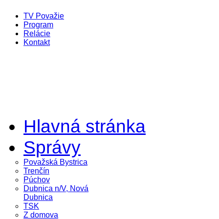
TV Považie
Program
Relácie
Kontakt
Hlavná stránka
Správy
Považská Bystrica
Trenčín
Púchov
Dubnica n/V, Nová
Dubnica
TSK
Z domova