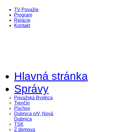
TV Považie
Program
Relácie
Kontakt
Hlavná stránka
Správy
Považská Bystrica
Trenčín
Púchov
Dubnica n/V, Nová
Dubnica
TSK
Z domova