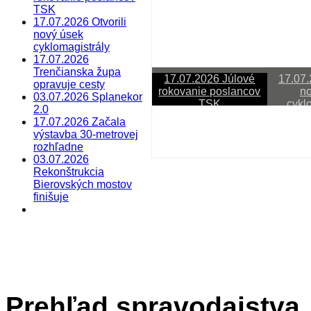
TSK
17.07.2026 Otvorili
nový úsek
cyklomagistrály
17.07.2026
Trenčianska župa
17.07.2026 Júlové
17.07.
opravuje cesty
rokovanie poslancov
no
03.07.2026 Splanekor
TSK
cykl
2.0
17.07.2026 Začala
Last Updated on júl 20 2026
výstavba 30-metrovej
rozhľadne
17.07.2026 Júlové rokov
03.07.2026
Rekonštrukcia
Sledujete reláciu VÚC
Bierovských mostov
finišuje
Prehľad spravodajstva
Last Updated on júl 20 2026