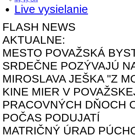
Live vysielanie
FLASH NEWS
AKTUALNE:
MESTO POVAŽSKÁ BYST
SRDEČNE POZÝVAJÚ NA
MIROSLAVA JEŠKA "Z MO
KINE MIER V POVAŽSKE
PRACOVNÝCH DŇOCH OD 
POČAS PODUJATÍ
MATRIČNÝ ÚRAD PÚCH