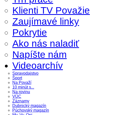
Klienti TV Považie
Zaujímavé linky
Pokrytie
Ako nás naladiť
Napíšte nám
Videoarchív
Spravodajstvo
Šport
Na Považí
10 minút s...
Na rovinu
VÚC
Záznamy
Dubnický magazín
Púchovský magazín
My, Vy, Oni