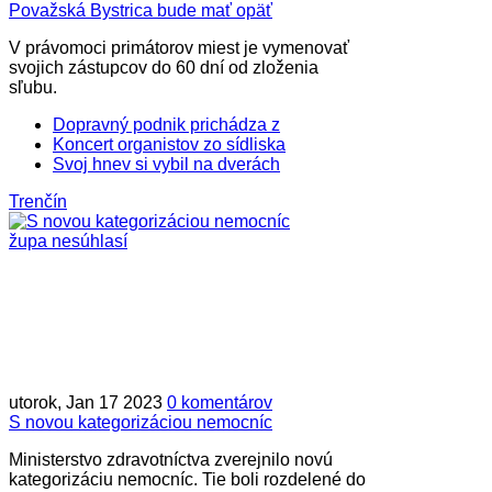
Považská Bystrica bude mať opäť
V právomoci primátorov miest je vymenovať
svojich zástupcov do 60 dní od zloženia
sľubu.
Dopravný podnik prichádza z
Koncert organistov zo sídliska
Svoj hnev si vybil na dverách
Trenčín
utorok, Jan 17 2023
0 komentárov
S novou kategorizáciou nemocníc
Ministerstvo zdravotníctva zverejnilo novú
kategorizáciu nemocníc. Tie boli rozdelené do