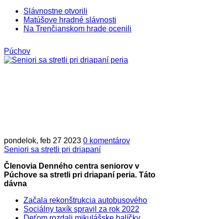
Slávnostne otvorili
Matúšove hradné slávnosti
Na Trenčianskom hrade ocenili
Púchov
pondelok, feb 27 2023
0 komentárov
Seniori sa stretli pri driapaní
Členovia Denného centra seniorov v
Púchove sa stretli pri driapaní peria. Táto
dávna
Začala rekonštrukcia autobusového
Sociálny taxík spravil za rok 2022
Deťom rozdali mikulášske balíčky